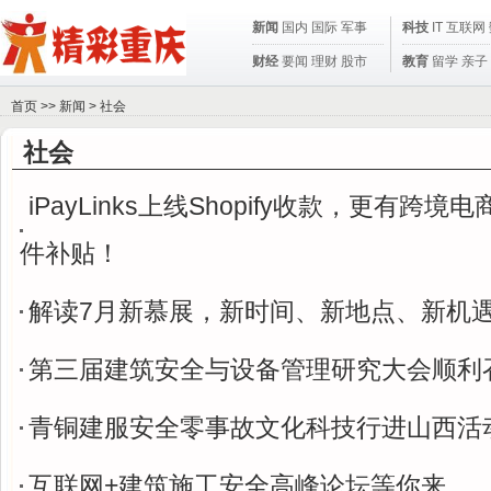
新闻
国内
国际
军事
科技
IT
互联网
财经
要闻
理财
股市
教育
留学
亲子
首页
>>
新闻
>
社会
社会
iPayLinks上线Shopify收款，更有跨
件补贴！
解读7月新慕展，新时间、新地点、新机
第三届建筑安全与设备管理研究大会顺利
青铜建服安全零事故文化科技行进山西活
互联网+建筑施工安全高峰论坛等你来