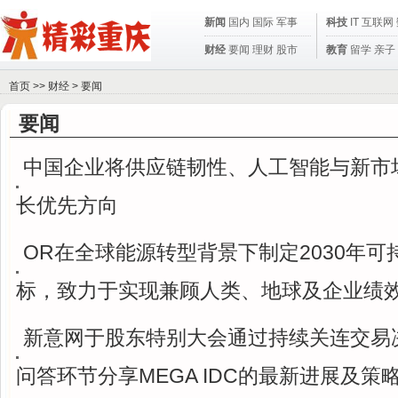
新闻
国内
国际
军事
科技
IT
互联网
财经
要闻
理财
股市
教育
留学
亲子
首页
>>
财经
>
要闻
要闻
中国企业将供应链韧性、人工智能与新市
长优先方向
OR在全球能源转型背景下制定2030年可
标，致力于实现兼顾人类、地球及企业绩
新意网于股东特别大会通过持续关连交易决
问答环节分享MEGA IDC的最新进展及策