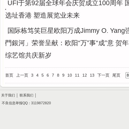
UFI于第92届全球年会庆贺成立100周年
选址香港 塑造展览业未来
国际栋笃笑巨星欧阳万成Jimmy O. Yan
門銀河」荣誉呈献：欧阳“万”事“成”意 贺年
综艺馆共庆新岁
首页
上一页
3
4
5
6
7
8
9
10
11
12
13
下一页
尾页
关于我们
│
联系我们
│
不良信息举报QQ：3119872820