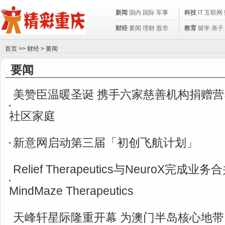
新闻
国内
国际
军事
科技
IT
互联网
财经
要闻
理财
股市
教育
留学
亲子
首页
>>
财经
>
要闻
要闻
美赞臣温暖圣诞 携手六家慈善机构捐赠
社区家庭
新意网启动第三届「初创飞航计划」
Relief Therapeutics与NeuroX完成业
MindMaze Therapeutics
天峰轩星际隆重开幕 为澳门半岛核心地带